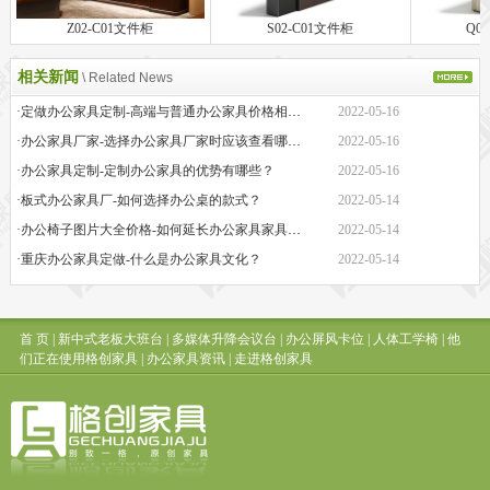
Z02-C01文件柜
S02-C01文件柜
Q0
相关新闻
\ Related News
·定做办公家具定制-高端与普通办公家具价格相差巨大的原因是什么？
2022-05-16
·办公家具厂家-选择办公家具厂家时应该查看哪些方面？
2022-05-16
·办公家具定制-定制办公家具的优势有哪些？
2022-05-16
·板式办公家具厂-如何选择办公桌的款式？
2022-05-14
·办公椅子图片大全价格-如何延长办公家具家具的保质期？
2022-05-14
·重庆办公家具定做-什么是办公家具文化？
2022-05-14
首 页
|
新中式老板大班台
|
多媒体升降会议台
|
办公屏风卡位
|
人体工学椅
|
他
们正在使用格创家具
|
办公家具资讯
|
走进格创家具