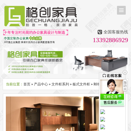
首页
茶台茶桌
全国客服热线
多媒体会议室家具
13392886929
无纸化会议系统
话筒升降器
多媒体升降会议台
液晶屏升降器
办公屏风隔断系列
办公屏风卡位
高隔断墙
折叠屏风
组合职员台
办公桌系列
新中式实木老板桌
洽谈桌
可升降办公桌
老板大班桌
经理办公桌
会议桌
当前位置：
首页
»
产品中心
»
文件柜系列
»
板式文件柜
» R01-C01X文件柜
办公椅系列
休闲椅
老板大班椅
职员办公椅
会议椅
人体工学椅
办公沙发|茶几系列
办公沙发
贵宾沙发
茶几
茶水柜
文件柜系列
地柜
装饰柜
副柜
间隔柜
矮柜
实木文件柜
板式文件柜
钢制文件柜