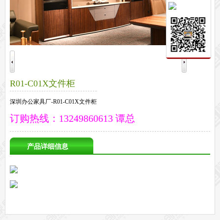
保密文件柜
前台接待系列
前台
接待家具
培训家具系列
培训桌
培训椅
公共区域家具系列
R01-C01X文件柜
高铁车站候车椅
酒店公寓家具
他们正在使用格创家具
深圳办公家具厂-R01-C01X文件柜
无纸化会议系统案例
办公家具案例
订购热线：13249860613 谭总
办公家具资讯
格创动态
行业动态
家具常识
荣誉资质
客户见证
常见问题
产品详细信息
走进格创家具
联系北琛深圳办公家具厂
关于北琛品牌办公家具
企业文化
在线留言
申请友情链接