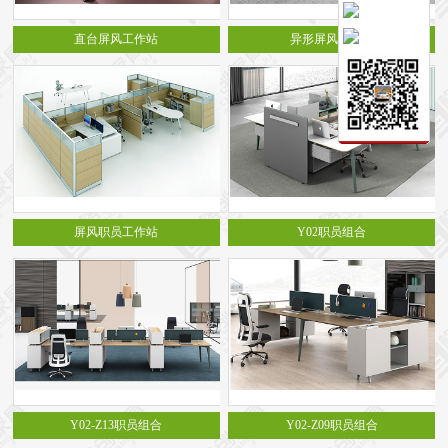
保密文件柜
直台屏风工作站
异形屏风工作站
前台接待系列
前台
接待家具
培训家具系列
培训桌
培训椅
公共区域家具系列
高铁车站候车椅
酒店公寓家具
他们正在使用格创家具
无纸化会议系统案例
办公家具案例
屏风职员工作站
Y02职员组合
办公家具资讯
格创动态
行业动态
家具常识
荣誉资质
客户见证
常见问题
走进格创家具
联系北琛深圳办公家具厂
关于北琛品牌办公家具
企业文化
在线留言
申请友情链接
Y02-Z13职员组合
Y02-Z09职员组合