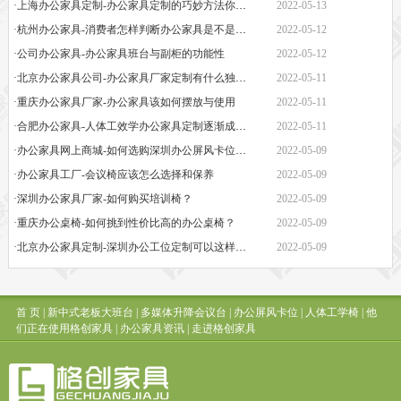
·上海办公家具定制-办公家具定制的巧妙方法你知道吗
2022-05-13
·杭州办公家具-消费者怎样判断办公家具是不是经久耐用？
2022-05-12
·公司办公家具-办公家具班台与副柜的功能性
2022-05-12
·北京办公家具公司-办公家具厂家定制有什么独特之处
2022-05-11
·重庆办公家具厂家-办公家具该如何摆放与使用
2022-05-11
·合肥办公家具-人体工效学办公家具定制逐渐成为新潮流
2022-05-11
·办公家具网上商城-如何选购深圳办公屏风卡位定制生产厂家
2022-05-09
·办公家具工厂-会议椅应该怎么选择和保养
2022-05-09
·深圳办公家具厂家-如何购买培训椅？
2022-05-09
·重庆办公桌椅-如何挑到性价比高的办公桌椅？
2022-05-09
·北京办公家具定制-深圳办公工位定制可以这样操作
2022-05-09
首 页
|
新中式老板大班台
|
多媒体升降会议台
|
办公屏风卡位
|
人体工学椅
|
他
们正在使用格创家具
|
办公家具资讯
|
走进格创家具