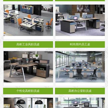
高柜工业风职员桌
时尚简约员工桌
个性化高柜职员桌
高柜办公室职员桌