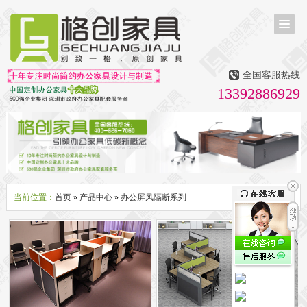
首页
茶台茶桌
全国客服热线
多媒体会议室家具
13392886929
无纸化会议系统
话筒升降器
多媒体升降会议台
液晶屏升降器
办公屏风隔断系列
办公屏风卡位
高隔断墙
折叠屏风
组合职员台
办公桌系列
新中式实木老板桌
洽谈桌
可升降办公桌
老板大班桌
经理办公桌
会议桌
当前位置：
首页
»
产品中心
»
办公屏风隔断系列
办公椅系列
休闲椅
老板大班椅
职员办公椅
会议椅
人体工学椅
办公沙发|茶几系列
办公沙发
贵宾沙发
茶几
茶水柜
文件柜系列
地柜
装饰柜
副柜
间隔柜
矮柜
实木文件柜
板式文件柜
钢制文件柜