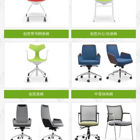
创意带书网座椅
创意办公/洽谈椅
创意座椅
中背休闲椅