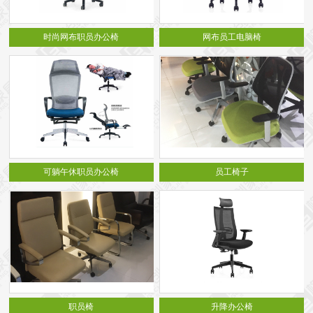
时尚网布职员办公椅
网布员工电脑椅
可躺午休职员办公椅
员工椅子
职员椅
升降办公椅